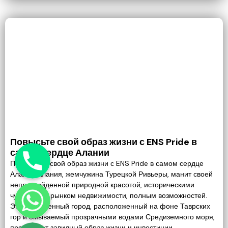
Повысьте свой образ жизни с ENS Pride в
Phone
самом сердце Алании
Поднимите свой образ жизни с ENS Pride в самом сердце
Алании Алания, жемчужина Турецкой Ривьеры, манит своей
WhatsApp
непревзойденной природной красотой, историческими
чудесами и рынком недвижимости, полным возможностей.
Этот оживленный город, расположенный на фоне Таврских
гор и омываемый прозрачными водами Средиземного моря,
Google Map
предлагает завидный образ жизни и инвестиции.