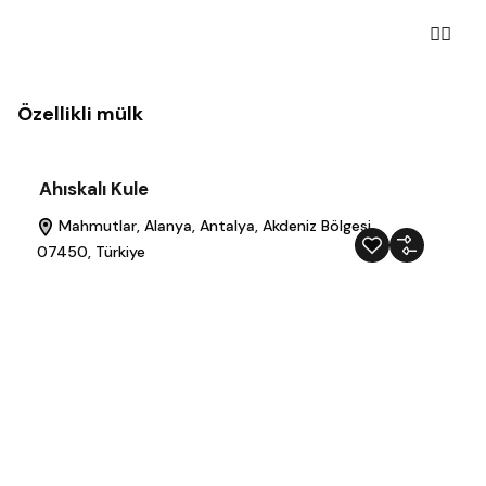
Özellikli mülk
Ahıskalı Kule
Mahmutlar, Alanya, Antalya, Akdeniz Bölgesi,
07450, Türkiye
Antalya’da emlak
Öne Çıkan