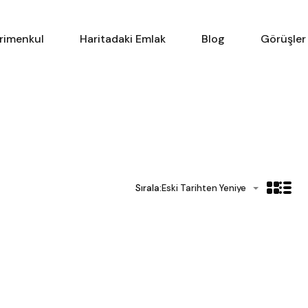
yfa
Türkiye'de Gayrimenkul
Haritadaki Emlak
yrimenkul
Haritadaki Emlak
Blog
Görüşler
Sırala:
Eski Tarihten Yeniye