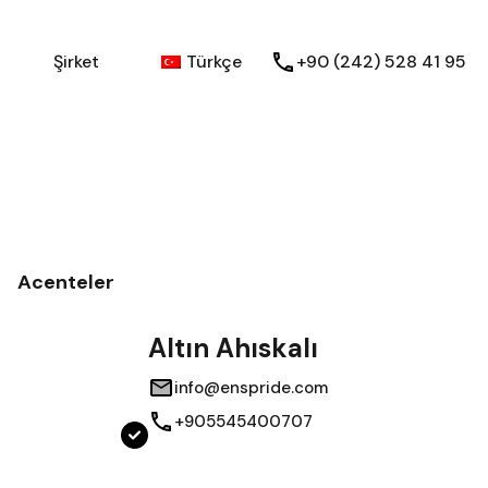
Blog
Görüşler
Şirket
Türkçe
Şirket
Türkçe
+90 (242) 528 41 95
Acenteler
Altın Ahıskalı
info@enspride.com
+905545400707