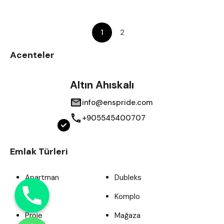
1
2
Acenteler
Altın Ahıskalı
info@enspride.com
+905545400707
Emlak Türleri
Apartman
Dubleks
Phone
Ofis
Komplo
Proje
Mağaza
WhatsApp