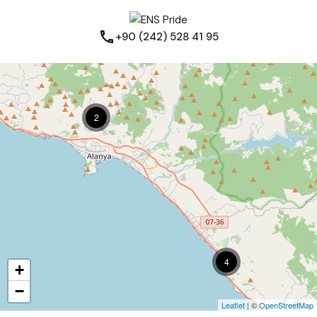
+90 (242) 528 41 95
2
4
+
−
Leaflet
| ©
OpenStreetMap