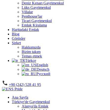
Deniz Kenarı Gayrimenkul
Lüks Gayrimenkul
Villalar
Penthouse'lar
Ticari Gayrimenkul
Emlak Kiralama
Haritadaki Emlak
Blog
Görüşler
Şirket
Hakkımızda
Bizim takım
Temas etmek
Türkçe
English
Deutsch
Русский
+90 (242) 528 41 95
Ana Sayfa
Türkiye'de Gayrimenkul
Alanya'da Emlak