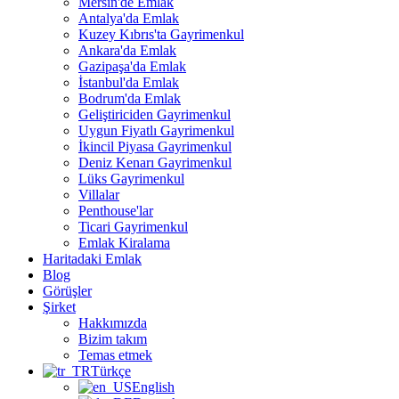
Mersin'de Emlak
Antalya'da Emlak
Kuzey Kıbrıs'ta Gayrimenkul
Ankara'da Emlak
Gazipaşa'da Emlak
İstanbul'da Emlak
Bodrum'da Emlak
Geliştiriciden Gayrimenkul
Uygun Fiyatlı Gayrimenkul
İkincil Piyasa Gayrimenkul
Deniz Kenarı Gayrimenkul
Lüks Gayrimenkul
Villalar
Penthouse'lar
Ticari Gayrimenkul
Emlak Kiralama
Haritadaki Emlak
Blog
Görüşler
Şirket
Hakkımızda
Bizim takım
Temas etmek
Türkçe
English