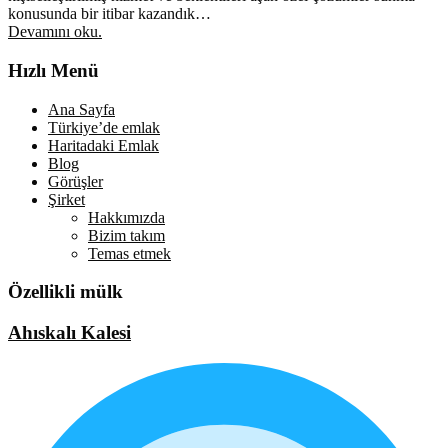
konusunda bir itibar kazandık…
Devamını oku.
Hızlı Menü
Ana Sayfa
Türkiye’de emlak
Haritadaki Emlak
Blog
Görüşler
Şirket
Hakkımızda
Bizim takım
Temas etmek
Özellikli mülk
Ahıskalı Kalesi