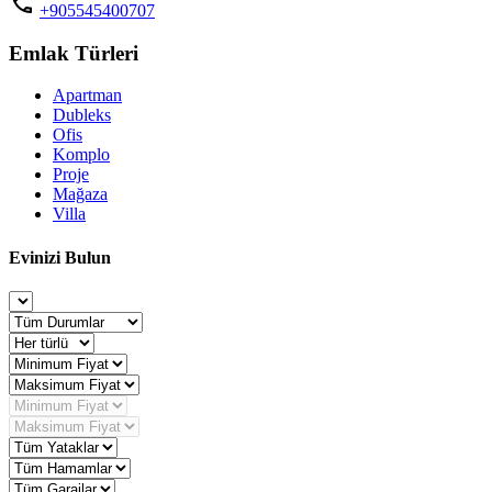
+905545400707
Emlak Türleri
Apartman
Dubleks
Ofis
Komplo
Proje
Mağaza
Villa
Evinizi Bulun