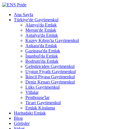
Ana Sayfa
Türkiye'de Gayrimenkul
Alanya'da Emlak
Mersin'de Emlak
Antalya'da Emlak
Kuzey Kıbrıs'ta Gayrimenkul
Ankara'da Emlak
Gazipaşa'da Emlak
İstanbul'da Emlak
Bodrum'da Emlak
Geliştiriciden Gayrimenkul
Uygun Fiyatlı Gayrimenkul
İkincil Piyasa Gayrimenkul
Deniz Kenarı Gayrimenkul
Lüks Gayrimenkul
Villalar
Penthouse'lar
Ticari Gayrimenkul
Emlak Kiralama
Haritadaki Emlak
Blog
Görüşler
Şirket