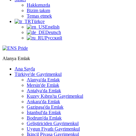
Hakkımızda
Bizim takım
Temas etmek
Türkçe
English
Deutsch
Русский
Alanya Emlak
Ana Sayfa
Türkiye'de Gayrimenkul
Alanya'da Emlak
Mersin'de Emlak
Antalya'da Emlak
Kuzey Kıbrıs'ta Gayrimenkul
Ankara'da Emlak
Gazipaşa'da Emlak
İstanbul'da Emlak
Bodrum'da Emlak
Geliştiriciden Gayrimenkul
Uygun Fiyatlı Gayrimenkul
İkincil Piyasa Gayrimenkul