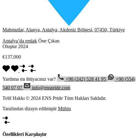
Mahmutlar, Alanya, Antalya, Akdeniz Bölgesi, 07450, Türkiye
Antalya’da emlak
Öne Çıkan
Oluştur 2024
€137,000
Yardıma mı ihtiyacınız var?
+90 (242) 528 41 95
+90 (554)
540 07 07
info@enspride.com
Telif Hakkı © 2024 ENS Pride Tüm Hakları Saklıdır.
Tarafından dizayn edilmiştir
Mübin
Özellikleri Karşılaştır