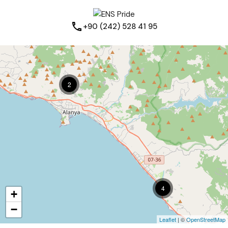
+90 (242) 528 41 95
2
4
+
−
Leaflet
| ©
OpenStreetMap