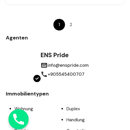
1
2
Agenten
ENS Pride
info@enspride.com
+905545400707
Immobilientypen
Wohnung
Duplex
Phone
Büro
Handlung