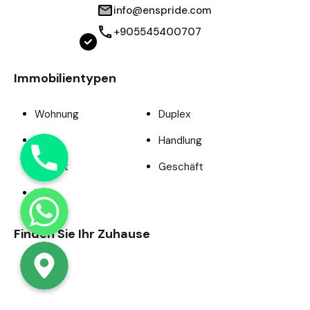
info@enspride.com
+905545400707
Immobilientypen
Wohnung
Duplex
Phone
Büro
Handlung
Projekt
Geschäft
WhatsApp
Villa
Finden Sie Ihr Zuhause
Google Map