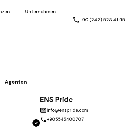
Referenzen
Unternehmen
nzen
Unternehmen
Deutsch
+90 (242) 528 41 95
Agenten
ENS Pride
info@enspride.com
+905545400707