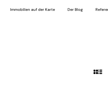
r Türkei
Immobilien auf der Karte
Der Blog
Immobilien auf der Karte
Der Blog
Refere