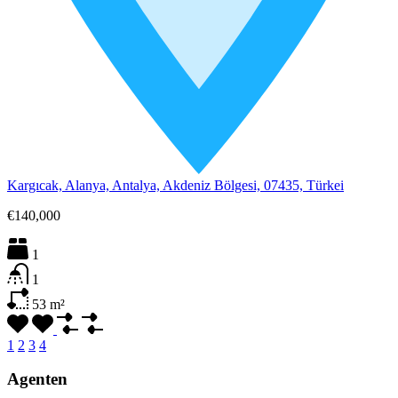
Kargıcak, Alanya, Antalya, Akdeniz Bölgesi, 07435, Türkei
€140,000
1
1
53
m²
1
2
3
4
Agenten