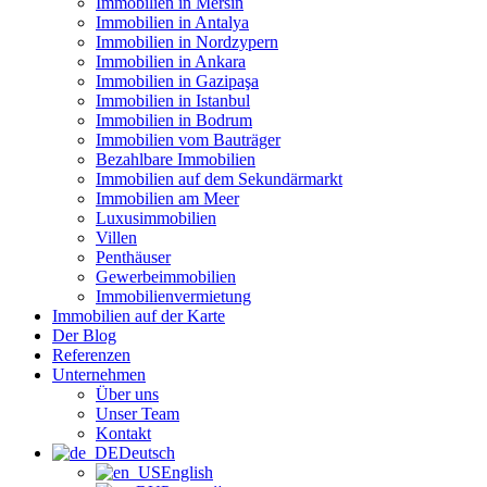
Immobilien in Mersin
Immobilien in Antalya
Immobilien in Nordzypern
Immobilien in Ankara
Immobilien in Gazipaşa
Immobilien in Istanbul
Immobilien in Bodrum
Immobilien vom Bauträger
Bezahlbare Immobilien
Immobilien auf dem Sekundärmarkt
Immobilien am Meer
Luxusimmobilien
Villen
Penthäuser
Gewerbeimmobilien
Immobilienvermietung
Immobilien auf der Karte
Der Blog
Referenzen
Unternehmen
Über uns
Unser Team
Kontakt
Deutsch
English