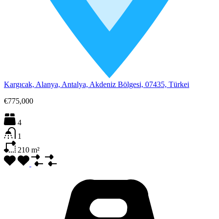
Kargıcak, Alanya, Antalya, Akdeniz Bölgesi, 07435, Türkei
€775,000
4
1
210
m²