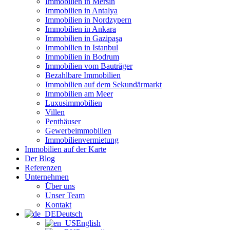
Immobilien in Mersin
Immobilien in Antalya
Immobilien in Nordzypern
Immobilien in Ankara
Immobilien in Gazipaşa
Immobilien in Istanbul
Immobilien in Bodrum
Immobilien vom Bauträger
Bezahlbare Immobilien
Immobilien auf dem Sekundärmarkt
Immobilien am Meer
Luxusimmobilien
Villen
Penthäuser
Gewerbeimmobilien
Immobilienvermietung
Immobilien auf der Karte
Der Blog
Referenzen
Unternehmen
Über uns
Unser Team
Kontakt
Deutsch
English