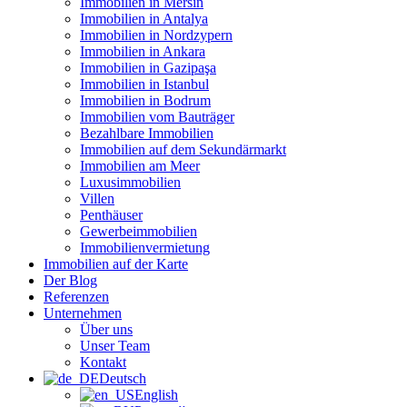
Immobilien in Mersin
Immobilien in Antalya
Immobilien in Nordzypern
Immobilien in Ankara
Immobilien in Gazipaşa
Immobilien in Istanbul
Immobilien in Bodrum
Immobilien vom Bauträger
Bezahlbare Immobilien
Immobilien auf dem Sekundärmarkt
Immobilien am Meer
Luxusimmobilien
Villen
Penthäuser
Gewerbeimmobilien
Immobilienvermietung
Immobilien auf der Karte
Der Blog
Referenzen
Unternehmen
Über uns
Unser Team
Kontakt
Deutsch
English